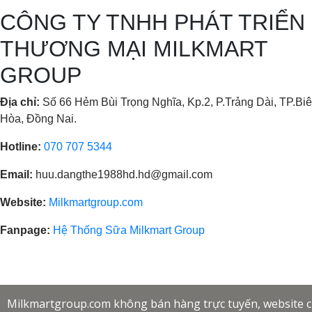
CÔNG TY TNHH PHÁT TRIỂN
THƯƠNG MẠI MILKMART
GROUP
Địa chỉ:
Số 66 Hẻm Bùi Trọng Nghĩa, Kp.2, P.Trảng Dài, TP.Bi
Hòa, Đồng Nai.
Hotline:
070 707 5344
Email:
huu.dangthe1988hd.hd@gmail.com
Website:
Milkmartgroup.com
Fanpage:
Hệ Thống Sữa Milkmart Group
Milkmartgroup.com không bán hàng trực tuyến, website chỉ