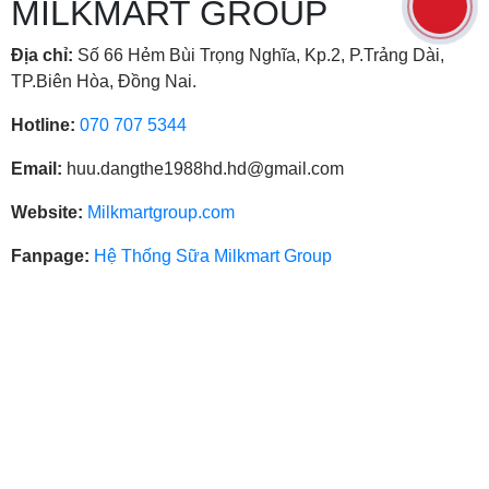
MILKMART GROUP
Địa chỉ:
Số 66 Hẻm Bùi Trọng Nghĩa, Kp.2, P.Trảng Dài,
TP.Biên Hòa, Đồng Nai.
Hotline:
070 707 5344
Email:
huu.dangthe1988hd.hd@gmail.com
Website:
Milkmartgroup.com
Fanpage:
Hệ Thống Sữa Milkmart Group
Chính sách
Chính sách mua hàng
Chính sách bảo mật
Chính sách giao hàng