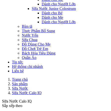
Dành cho Người Lớn
Sữa Nước Junior Colostrum
Dành cho Bé
Dành cho Mẹ
Dành cho Người Lớn
Bỉm tã
Thực Phẩm Bổ Sung
Nước Yến
Sữa Chua
Đồ Dùng Cho Mẹ
Đồ Chơi Trẻ Em
Bách Hóa Tiêu Dùng
Quần Áo
Tin tức
Hệ thống chi nhánh
Liên hệ
Trang chủ
Sản phẩm
Sữa Nước
Sữa Nước Calo IQ
Sữa Nước Calo IQ
Sắp xếp theo