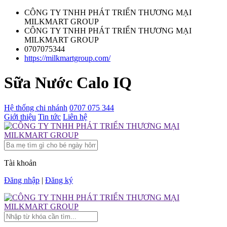
CÔNG TY TNHH PHÁT TRIỂN THƯƠNG MẠI
MILKMART GROUP
CÔNG TY TNHH PHÁT TRIỂN THƯƠNG MẠI
MILKMART GROUP
0707075344
https://milkmartgroup.com/
Sữa Nước Calo IQ
Hệ thống chi nhánh
0707 075 344
Giới thiệu
Tin tức
Liên hệ
Tài khoản
Đăng nhập
|
Đăng ký